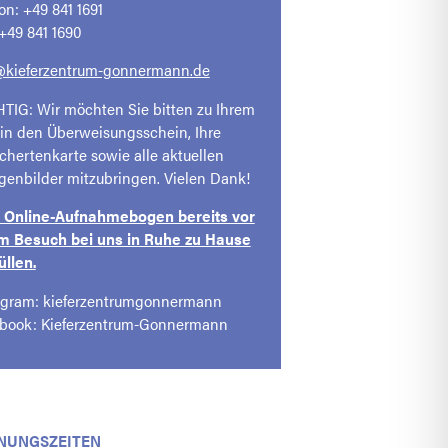
on: +49 841 1691
 +49 841 1690
@kieferzentrum-gonnermann.de
TIG: Wir möchten Sie bitten zu Ihrem
in den Überweisungsschein, Ihre
ichertenkarte sowie alle aktuellen
genbilder mitzubringen. Vielen Dank!
e Online-Aufnahmebogen bereits vor
m Besuch bei uns in Ruhe zu Hause
üllen.
agram: kieferzentrumgonnermann
book: Kieferzentrum-Gonnermann
NUNGSZEITEN