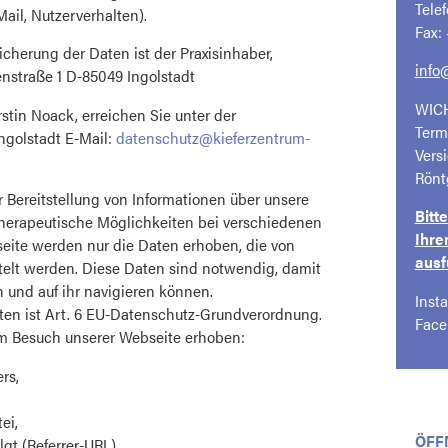
Telef
ail, Nutzerverhalten).
Fax:
cherung der Daten ist der Praxisinhaber,
info
enstraße 1 D-85049 Ingolstadt
WICH
stin Noack, erreichen Sie unter der
Term
ngolstadt E-Mail:
datenschutz@kieferzentrum-
Vers
Rönt
r Bereitstellung von Informationen über unsere
Bitt
herapeutische Möglichkeiten bei verschiedenen
Ihre
ite werden nur die Daten erhoben, die von
ausf
telt werden. Diese Daten sind notwendig, damit
und auf ihr navigieren können.
Inst
ten ist Art. 6 EU-Datenschutz-Grundverordnung.
Face
m Besuch unserer Webseite erhoben:
rs,
ei,
ÖFF
lgt (Referrer-URL),