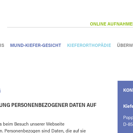
ONLINE AUFNAHM
IS
MUND-KIEFER-GESICHT
KIEFERORTHOPÄDIE
ÜBERW
G
KON
BUNG PERSONENBEZOGENER DATEN AUF
Kie
Popp
ss beim Besuch unserer Webseite
D-85
 Personenbezogen sind Daten, die auf sie